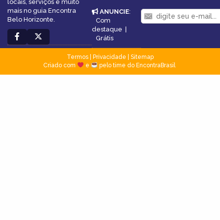
locais, serviços e muito
mais no guia Encontra
ANUNCIE
:
Belo Horizonte.
Com
destaque
|
Grátis
Termos
|
Privacidade
|
Sitemap
Criado com
e
pelo time do EncontraBrasil