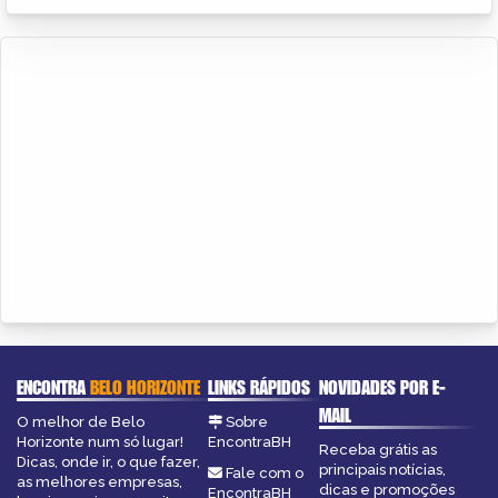
ENCONTRA
BELO HORIZONTE
LINKS RÁPIDOS
NOVIDADES POR E-
MAIL
O melhor de Belo
Sobre
Horizonte num só lugar!
EncontraBH
Receba grátis as
Dicas, onde ir, o que fazer,
principais notícias,
Fale com o
as melhores empresas,
dicas e promoções
EncontraBH