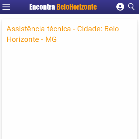
Encontra
BeloHorizonte
Cadastrar empresa
Fazer login
Assistência técnica - Cidade: Belo
Criar conta
Horizonte - MG