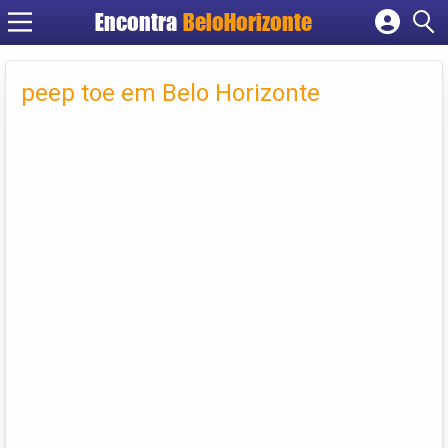
Encontra
BeloHorizonte
Cadastrar empresa
Fazer login
peep toe em Belo Horizonte
Criar conta