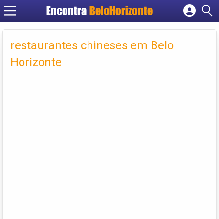
Encontra
BeloHorizonte
Cadastrar empresa
Fazer login
restaurantes chineses em Belo
Criar conta
Horizonte