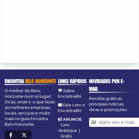
ENCONTRA
BELO HORIZONTE
LINKS RÁPIDOS
NOVIDADES POR E-
MAIL
O melhor de Belo
Sobre
Horizonte num só lugar!
EncontraBH
Receba grátis as
Dicas, onde ir, o que fazer,
principais notícias,
Fale com o
as melhores empresas,
dicas e promoções
EncontraBH
locais, serviços e muito
mais no guia Encontra
ANUNCIE
:
Belo Horizonte.
Com
destaque
|
Grátis