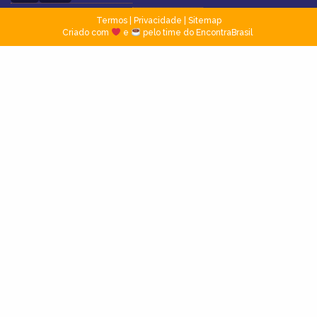
Termos
|
Privacidade
|
Sitemap
Criado com
e
pelo time do EncontraBrasil