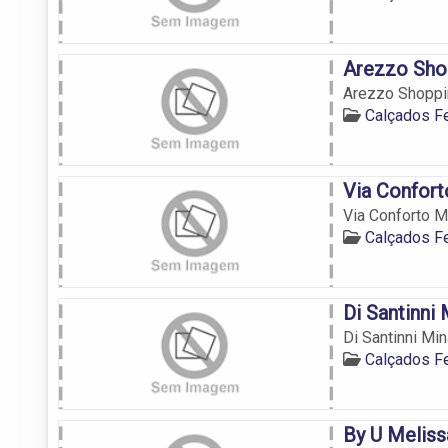
Arezzo Sho
Arezzo Shoppin
Calçados F
Via Confor
Via Conforto M
Calçados F
Di Santinni
Di Santinni Mi
Calçados F
By U Melis