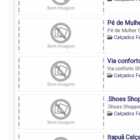
Pé de Mulh
Pé de Mulher S
Calçados F
Via confor
Via conforto S
Calçados F
.Shoes Sho
.Shoes Shoppin
Calçados F
Itapuã Cal