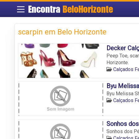
Encontra
BeloHorizonte
scarpin em Belo Horizonte
Decker Cal
Peep Toe, scar
Horizonte.
Calçados F
Byu Meliss
Byu Melissa S
Calçados F
Sonhos dos
Sonhos dos Pé
Calçados F