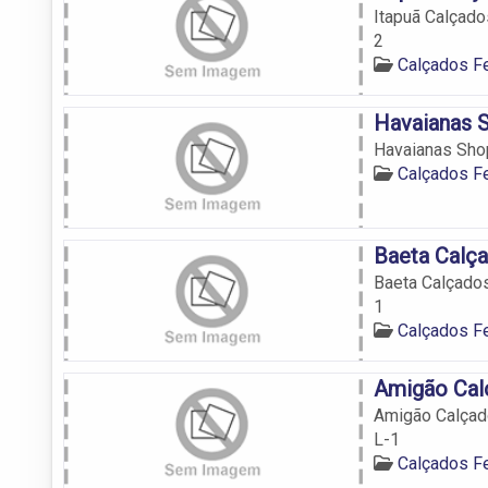
Itapuã Calçado
2
Calçados F
Havaianas 
Havaianas Shop
Calçados F
Baeta Calç
Baeta Calçados
1
Calçados F
Amigão Cal
Amigão Calçado
L-1
Calçados F