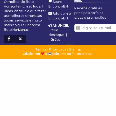
MAIL
O melhor de Belo
Sobre
Horizonte num só lugar!
EncontraBH
Receba grátis as
Dicas, onde ir, o que fazer,
principais notícias,
Fale com o
as melhores empresas,
dicas e promoções
EncontraBH
locais, serviços e muito
mais no guia Encontra
ANUNCIE
:
Belo Horizonte.
Com
destaque
|
Grátis
Termos
|
Privacidade
|
Sitemap
Criado com
e
pelo time do EncontraBrasil