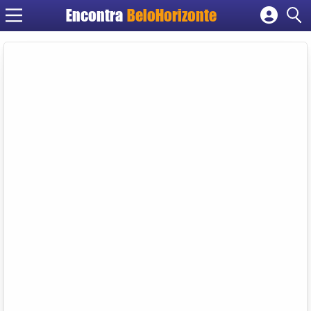
Encontra
BeloHorizonte
Cadastrar empresa
Fazer login
Criar conta