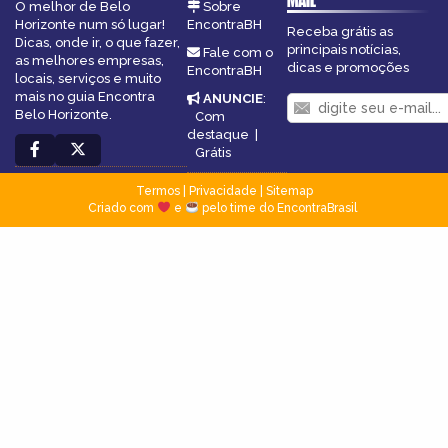
MAIL
O melhor de Belo
Sobre
Horizonte num só lugar!
EncontraBH
Receba grátis as
Dicas, onde ir, o que fazer,
principais notícias,
Fale com o
as melhores empresas,
dicas e promoções
EncontraBH
locais, serviços e muito
mais no guia Encontra
ANUNCIE
:
Belo Horizonte.
Com
destaque
|
Grátis
Termos
|
Privacidade
|
Sitemap
Criado com
e
pelo time do EncontraBrasil