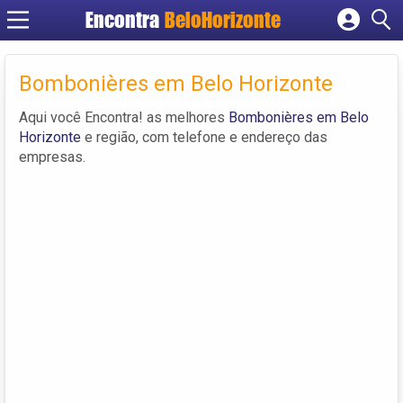
Encontra
BeloHorizonte
Cadastrar empresa
Fazer login
Bombonières em Belo Horizonte
Criar conta
Aqui você Encontra! as melhores
Bombonières em Belo
Horizonte
e região, com telefone e endereço das
empresas.