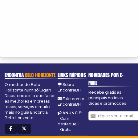
ENCONTRA
BELO HORIZONTE
LINKS RÁPIDOS
NOVIDADES POR E-
MAIL
O melhor de Belo
Sobre
Horizonte num só lugar!
EncontraBH
Receba grátis as
Dicas, onde ir, o que fazer,
principais notícias,
Fale com o
as melhores empresas,
dicas e promoções
EncontraBH
locais, serviços e muito
mais no guia Encontra
ANUNCIE
:
Belo Horizonte.
Com
destaque
|
Grátis