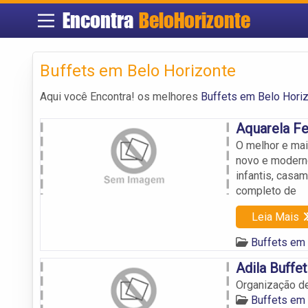
Encontra
BeloHorizonte
Buffets em Belo Horizonte
Aqui você Encontra! os melhores
Buffets em Belo Hori
Aquarela F
O melhor e mai
novo e moderno
infantis, casa
completo de
Leia Mais
Buffets em 
Adila Buffet
Organização de
Buffets em 