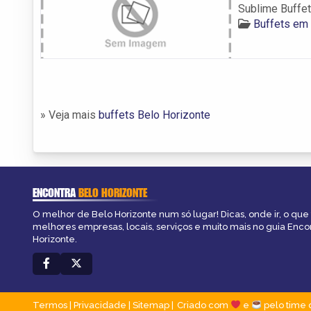
Sublime Buffet
Buffets em 
» Veja mais
buffets Belo Horizonte
ENCONTRA
BELO HORIZONTE
O melhor de Belo Horizonte num só lugar! Dicas, onde ir, o que 
melhores empresas, locais, serviços e muito mais no guia Enco
Horizonte.
Termos
|
Privacidade
|
Sitemap
Criado com
e
pelo time 