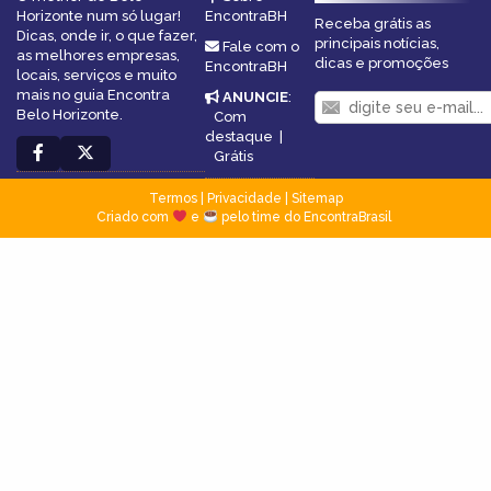
Horizonte num só lugar!
EncontraBH
Receba grátis as
Dicas, onde ir, o que fazer,
principais notícias,
Fale com o
as melhores empresas,
dicas e promoções
EncontraBH
locais, serviços e muito
mais no guia Encontra
ANUNCIE
:
Belo Horizonte.
Com
destaque
|
Grátis
Termos
|
Privacidade
|
Sitemap
Criado com
e
pelo time do EncontraBrasil