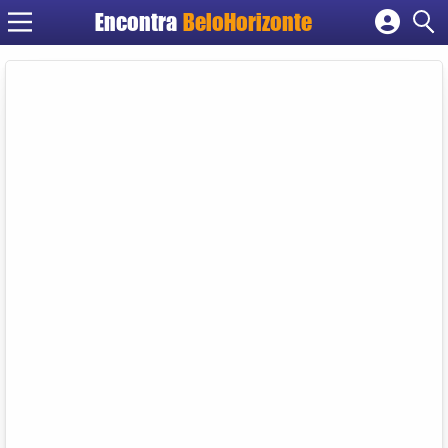
Encontra
BeloHorizonte
Cadastrar empresa
Fazer login
Criar conta