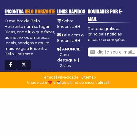
ENCONTRA
BELO HORIZONTE
LINKS RÁPIDOS
NOVIDADES POR E-
MAIL
O melhor de Belo
Sobre
Horizonte num só lugar!
EncontraBH
Receba grátis as
Dicas, onde ir, o que fazer,
principais notícias,
Fale com o
as melhores empresas,
dicas e promoções
EncontraBH
locais, serviços e muito
mais no guia Encontra
ANUNCIE
:
Belo Horizonte.
Com
destaque
|
Grátis
Termos
|
Privacidade
|
Sitemap
Criado com
e
pelo time do EncontraBrasil