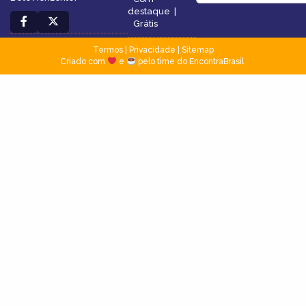
destaque
|
Grátis
Termos
|
Privacidade
|
Sitemap
Criado com
e
pelo time do EncontraBrasil