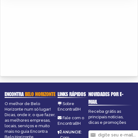
ENCONTRA
BELO HORIZONTE
LINKS RÁPIDOS
NOVIDADES POR E-
MAIL
O melhor de Belo
Sobre
Horizonte num só lugar!
EncontraBH
Receba grátis as
Dicas, onde ir, o que fazer,
principais notícias,
Fale com o
as melhores empresas,
dicas e promoções
EncontraBH
locais, serviços e muito
mais no guia Encontra
ANUNCIE
:
Belo Horizonte.
Com