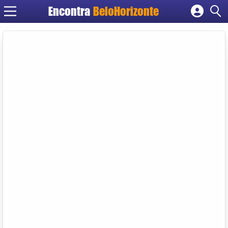
Encontra
BeloHorizonte
Cadastrar empresa
Fazer login
Criar conta