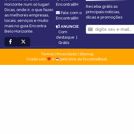
Horizonte num só lugar!
EncontraBH
Receba grátis as
Dicas, onde ir, o que fazer,
principais notícias,
Fale com o
as melhores empresas,
dicas e promoções
EncontraBH
locais, serviços e muito
mais no guia Encontra
ANUNCIE
:
Belo Horizonte.
Com
destaque
|
Grátis
Termos
|
Privacidade
|
Sitemap
Criado com
e
pelo time do EncontraBrasil