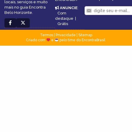
locais, serviços e muito
mais no guia Encontra
ANUNCIE
:
Belo Horizonte.
Com
destaque
|
Grátis
Termos
|
Privacidade
|
Sitemap
Criado com
e
pelo time do EncontraBrasil