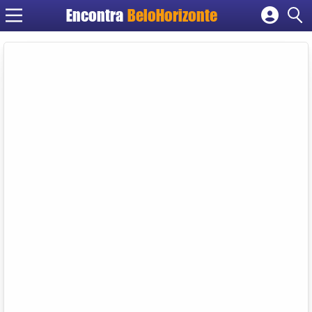
Encontra
BeloHorizonte
Cadastrar empresa
Fazer login
Criar conta