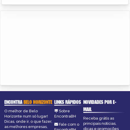
ENCONTRA
BELO HORIZONTE
LINKS RÁPIDOS
NOVIDADES POR E-
MAIL
O melhor de Belo
Sobre
Horizonte num só lugar!
EncontraBH
Receba grátis as
Dicas, onde ir, o que fazer,
principais notícias,
Fale com o
as melhores empresas,
dicas e promoções
EncontraBH