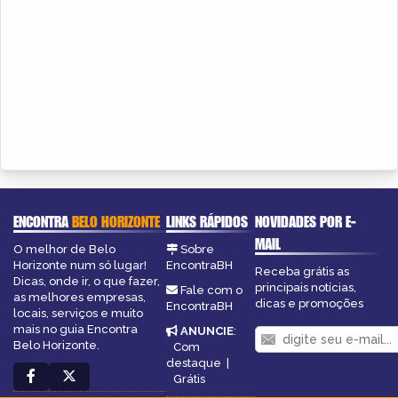
ENCONTRA
BELO HORIZONTE
LINKS RÁPIDOS
NOVIDADES POR E-
MAIL
O melhor de Belo
Sobre
Horizonte num só lugar!
EncontraBH
Receba grátis as
Dicas, onde ir, o que fazer,
principais notícias,
Fale com o
as melhores empresas,
dicas e promoções
EncontraBH
locais, serviços e muito
mais no guia Encontra
ANUNCIE
:
Belo Horizonte.
Com
destaque
|
Grátis