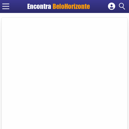
Encontra
BeloHorizonte
Cadastrar empresa
Fazer login
Criar conta