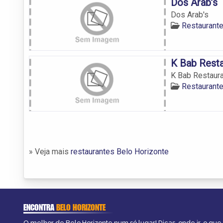
Dos Arab’s
Dos Arab's
Restaurant
K Bab Resta
K Bab Restaura
Restaurant
» Veja mais
restaurantes Belo Horizonte
ENCONTRA
BELO HORIZONTE
O melhor de Belo Horizonte num só lugar! Dicas, onde ir, o que 