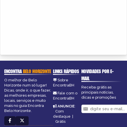
ENCONTRA
BELO HORIZONTE
LINKS RÁPIDOS
NOVIDADES POR E-
MAIL
O melhor de Belo
Sobre
Horizonte num só lugar!
EncontraBH
Receba grátis as
Dicas, onde ir, o que fazer,
principais notícias,
Fale com o
as melhores empresas,
dicas e promoções
EncontraBH
locais, serviços e muito
mais no guia Encontra
ANUNCIE
:
Belo Horizonte.
Com
destaque
|
Grátis