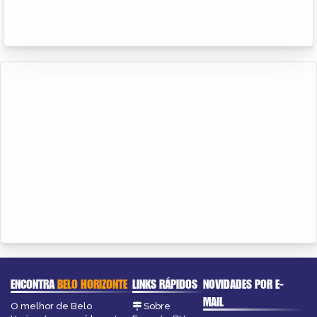
ENCONTRA
BELO HORIZONTE
LINKS RÁPIDOS
NOVIDADES POR E-
MAIL
O melhor de Belo
Sobre