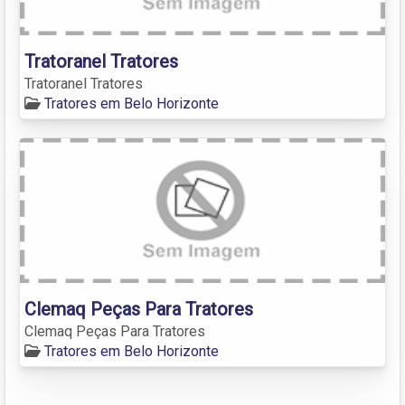
Tratoranel Tratores
Tratoranel Tratores
Tratores em Belo Horizonte
Clemaq Peças Para Tratores
Clemaq Peças Para Tratores
Tratores em Belo Horizonte