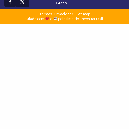
Grátis
Termos
|
Privacidade
|
Sitemap
Criado com
e
pelo time do EncontraBrasil