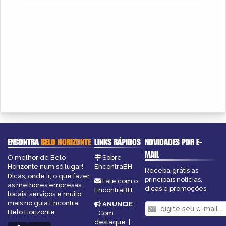
ENCONTRA
BELO HORIZONTE
LINKS RÁPIDOS
NOVIDADES POR E-
MAIL
O melhor de Belo
Sobre
Horizonte num só lugar!
EncontraBH
Receba grátis as
Dicas, onde ir, o que fazer,
principais notícias,
Fale com o
as melhores empresas,
dicas e promoções
EncontraBH
locais, serviços e muito
mais no guia Encontra
ANUNCIE
:
Belo Horizonte.
Com
destaque
|