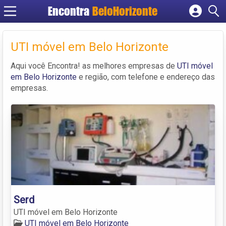
Encontra
BeloHorizonte
Cadastrar empresa
Fazer login
UTI móvel em Belo Horizonte
Criar conta
Aqui você Encontra! as melhores empresas de
UTI móvel
em Belo Horizonte
e região, com telefone e endereço das
empresas.
Serd
UTI móvel em Belo Horizonte
UTI móvel em Belo Horizonte