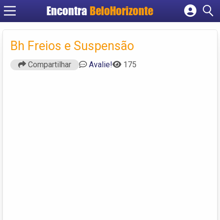
Encontra
BeloHorizonte
Cadastrar empresa
Fazer login
Bh Freios e Suspensão
Criar conta
Compartilhar
Avalie!
175