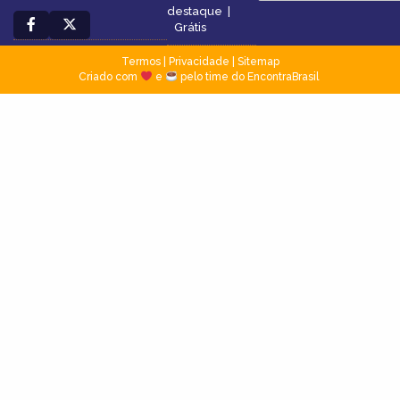
destaque
|
Grátis
Termos
|
Privacidade
|
Sitemap
Criado com
e
pelo time do EncontraBrasil