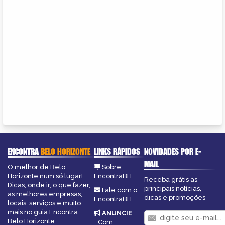
ENCONTRA
BELO HORIZONTE
LINKS RÁPIDOS
NOVIDADES POR E-
MAIL
O melhor de Belo
Sobre
Horizonte num só lugar!
EncontraBH
Receba grátis as
Dicas, onde ir, o que fazer,
principais notícias,
Fale com o
as melhores empresas,
dicas e promoções
EncontraBH
locais, serviços e muito
mais no guia Encontra
ANUNCIE
:
Belo Horizonte.
Com