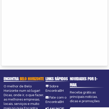
ENCONTRA
BELO HORIZONTE
LINKS RÁPIDOS
NOVIDADES POR E-
MAIL
O melhor de Belo
Sobre
Horizonte num só lugar!
EncontraBH
Receba grátis as
Dicas, onde ir, o que fazer,
principais notícias,
Fale com o
as melhores empresas,
dicas e promoções
EncontraBH
locais, serviços e muito
mais no guia Encontra
ANUNCIE
: