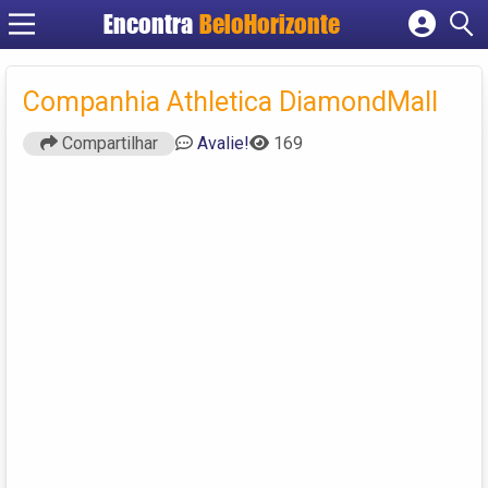
Encontra
BeloHorizonte
Cadastrar empresa
Fazer login
Companhia Athletica DiamondMall
Criar conta
Compartilhar
Avalie!
169