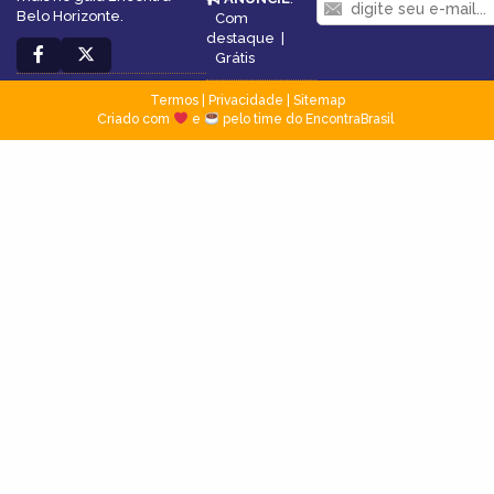
Belo Horizonte.
Com
destaque
|
Grátis
Termos
|
Privacidade
|
Sitemap
Criado com
e
pelo time do EncontraBrasil