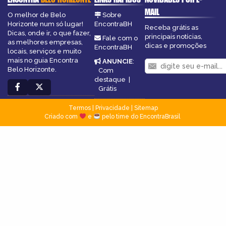
MAIL
O melhor de Belo
Sobre
Horizonte num só lugar!
EncontraBH
Receba grátis as
Dicas, onde ir, o que fazer,
principais notícias,
Fale com o
as melhores empresas,
dicas e promoções
EncontraBH
locais, serviços e muito
mais no guia Encontra
ANUNCIE
:
Belo Horizonte.
Com
destaque
|
Grátis
Termos
|
Privacidade
|
Sitemap
Criado com
e
pelo time do EncontraBrasil