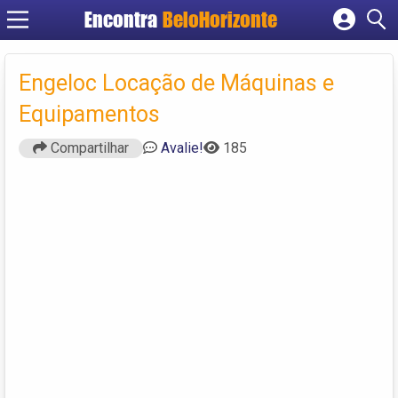
Encontra
BeloHorizonte
Cadastrar empresa
Fazer login
Engeloc Locação de Máquinas e
Criar conta
Equipamentos
Compartilhar
Avalie!
185