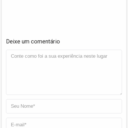
Deixe um comentário