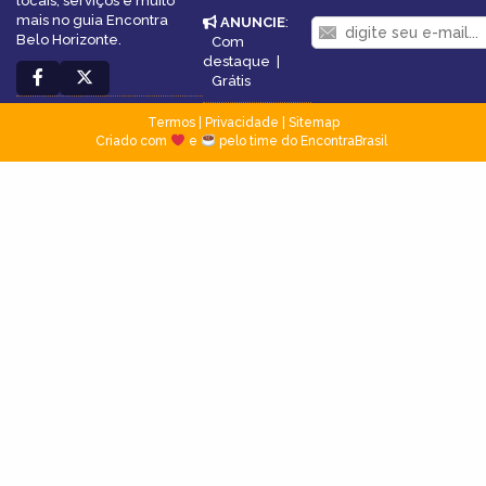
locais, serviços e muito
mais no guia Encontra
ANUNCIE
:
Belo Horizonte.
Com
destaque
|
Grátis
Termos
|
Privacidade
|
Sitemap
Criado com
e
pelo time do EncontraBrasil