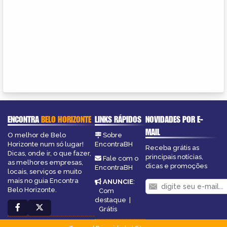
ENCONTRA
BELO HORIZONTE
LINKS RÁPIDOS
NOVIDADES POR E-
MAIL
O melhor de Belo
Sobre
Horizonte num só lugar!
EncontraBH
Receba grátis as
Dicas, onde ir, o que fazer,
principais notícias,
Fale com o
as melhores empresas,
dicas e promoções
EncontraBH
locais, serviços e muito
mais no guia Encontra
ANUNCIE
:
Belo Horizonte.
Com
destaque
|
Grátis