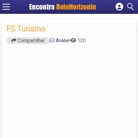
Encontra
BeloHorizonte
Cadastrar empresa
Fazer login
FS Turismo
Criar conta
Compartilhar
Avalie!
120