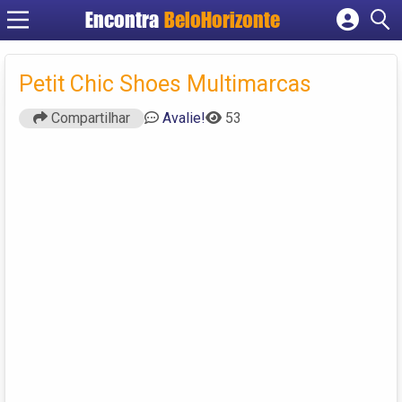
Encontra
BeloHorizonte
Cadastrar empresa
Fazer login
Petit Chic Shoes Multimarcas
Criar conta
Compartilhar
Avalie!
53