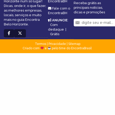
Horizonte num só lugar!
EncontraBH
Receba grátis as
Dicas, onde ir, o que fazer,
principais notícias,
Fale com o
as melhores empresas,
dicas e promoções
EncontraBH
locais, serviços e muito
mais no guia Encontra
ANUNCIE
:
Belo Horizonte.
Com
destaque
|
Grátis
Termos
|
Privacidade
|
Sitemap
Criado com
e
pelo time do EncontraBrasil