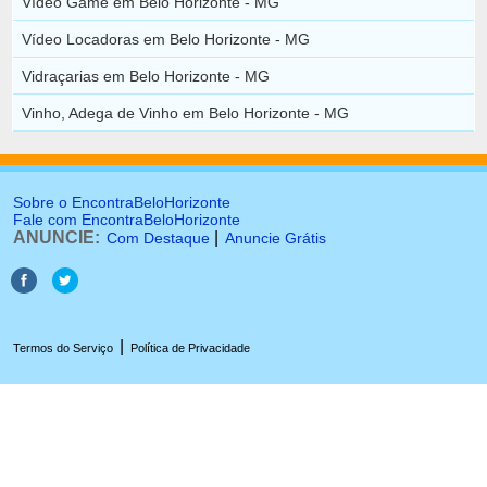
Vídeo Game em Belo Horizonte - MG
Vídeo Locadoras em Belo Horizonte - MG
Vidraçarias em Belo Horizonte - MG
Vinho, Adega de Vinho em Belo Horizonte - MG
Sobre o EncontraBeloHorizonte
Fale com EncontraBeloHorizonte
ANUNCIE:
|
Com Destaque
Anuncie Grátis
|
Termos do Serviço
Política de Privacidade