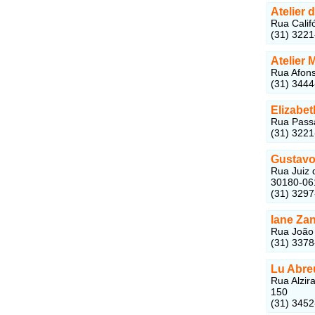
Atelier 
Rua Calif
(31) 322
Atelier 
Rua Afons
(31) 344
Elizabe
Rua Passa
(31) 322
Gustavo
Rua Juiz 
30180-06
(31) 329
Iane Zan
Rua João 
(31) 337
Lu Abre
Rua Alzir
150
(31) 345