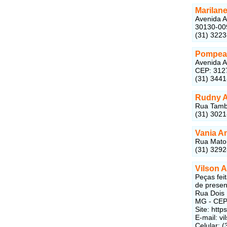
Marilan
Avenida A
30130-00
(31) 322
Pompea 
Avenida A
CEP: 312
(31) 344
Rudny A
Rua Tambo
(31) 302
Vania A
Rua Mato 
(31) 329
Vilson A
Peças feit
de presen
Rua Dois 
MG - CEP
Site: http
E-mail:
vi
Celular: 