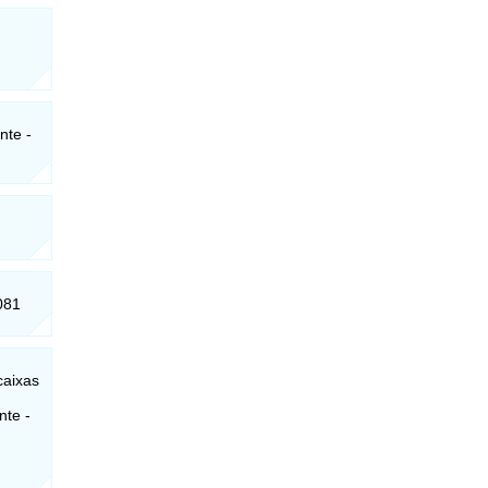
nte -
081
caixas
nte -