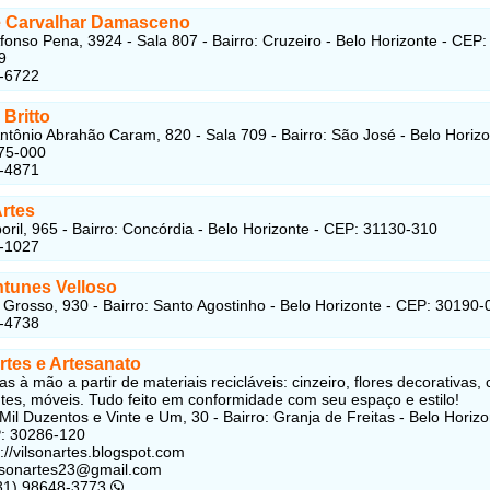
e Carvalhar Damasceno
fonso Pena, 3924 - Sala 807 - Bairro: Cruzeiro - Belo Horizonte - CEP:
9
3-6722
Britto
ntônio Abrahão Caram, 820 - Sala 709 - Bairro: São José - Belo Horizo
75-000
1-4871
rtes
ril, 965 - Bairro: Concórdia - Belo Horizonte - CEP: 31130-310
1-1027
ntunes Velloso
Grosso, 930 - Bairro: Santo Agostinho - Belo Horizonte - CEP: 30190-
2-4738
rtes e Artesanato
as à mão a partir de materiais recicláveis: cinzeiro, flores decorativas, 
tes, móveis. Tudo feito em conformidade com seu espaço e estilo!
Mil Duzentos e Vinte e Um, 30 - Bairro: Granja de Freitas - Belo Horizo
: 30286-120
s://vilsonartes.blogspot.com
lsonartes23@gmail.com
(31) 98648-3773