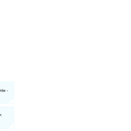
nte -
P: