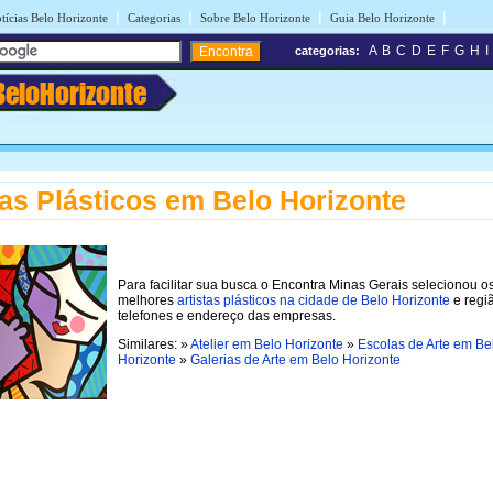
|
|
|
|
tícias Belo Horizonte
Categorias
Sobre Belo Horizonte
Guia Belo Horizonte
A
B
C
D
E
F
G
H
I
categorias:
BeloHorizonte
tas Plásticos em Belo Horizonte
Para facilitar sua busca o Encontra Minas Gerais selecionou o
melhores
artistas plásticos na cidade de Belo Horizonte
e regi
telefones e endereço das empresas.
Similares: »
Atelier em Belo Horizonte
»
Escolas de Arte em Be
Horizonte
»
Galerias de Arte em Belo Horizonte