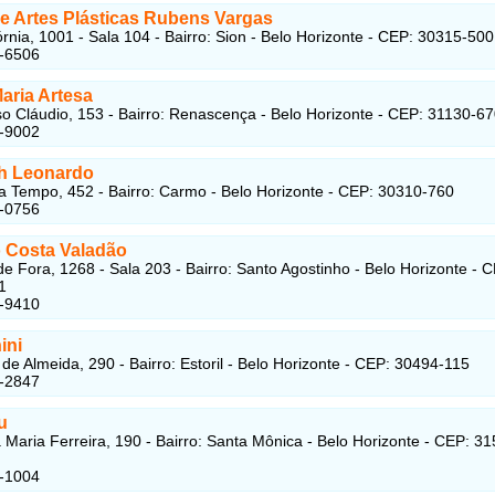
de Artes Plásticas Rubens Vargas
órnia, 1001 - Sala 104 - Bairro: Sion - Belo Horizonte - CEP: 30315-500
1-6506
Maria Artesa
o Cláudio, 153 - Bairro: Renascença - Belo Horizonte - CEP: 31130-6
4-9002
th Leonardo
 Tempo, 452 - Bairro: Carmo - Belo Horizonte - CEP: 30310-760
1-0756
 Costa Valadão
de Fora, 1268 - Sala 203 - Bairro: Santo Agostinho - Belo Horizonte - 
1
7-9410
ini
de Almeida, 290 - Bairro: Estoril - Belo Horizonte - CEP: 30494-115
8-2847
u
a Maria Ferreira, 190 - Bairro: Santa Mônica - Belo Horizonte - CEP: 3
2-1004