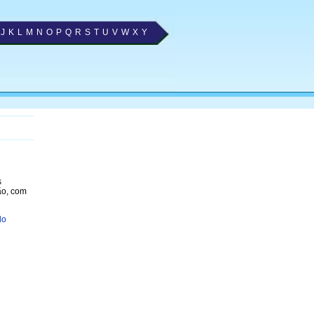
J
K
L
M
N
O
P
Q
R
S
T
U
V
W
X
Y
s
ão, com
lo