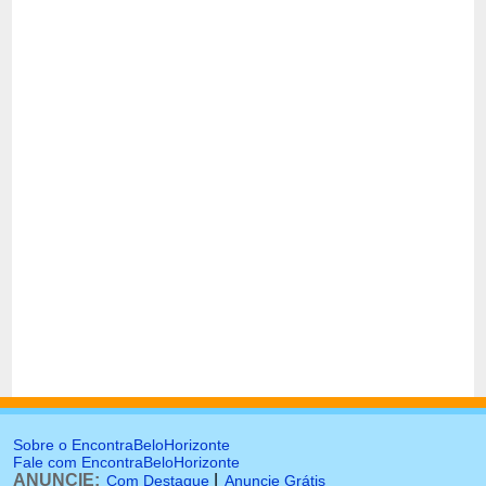
Sobre o EncontraBeloHorizonte
Fale com EncontraBeloHorizonte
ANUNCIE:
|
Com Destaque
Anuncie Grátis