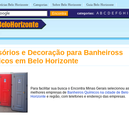
|
|
|
|
tícias Belo Horizonte
Categorias
Sobre Belo Horizonte
Guia Belo Horizonte
A
B
C
D
E
F
G
H
I
categorias:
BeloHorizonte
órios e Decoração para Banheiross
cos em Belo Horizonte
Para facilitar sua busca o Encontra Minas Gerais selecionou a
melhores empresas de
Banheiros Químicos na cidade de Belo
Horizonte
e região, com telefones e endereço das empresas.