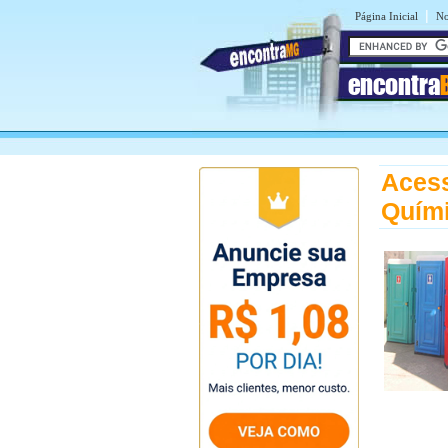
|
Página Inicial
No
encontra
Acess
Quími