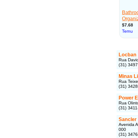
Locban 
Rua David
(31) 349
Minas L
Rua Teixe
(31) 342
Power E
Rua Olint
(31) 3411
Sancler
Avenida A
000
(31) 347