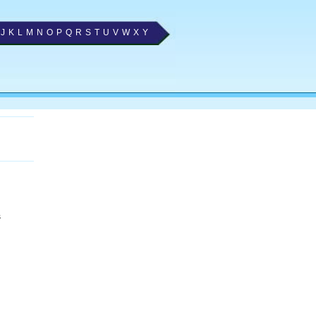
J
K
L
M
N
O
P
Q
R
S
T
U
V
W
X
Y
s