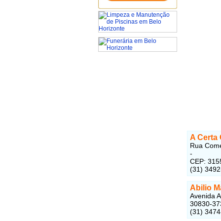
A Certa
Rua Comen
-
CEP: 315
(31) 349
Abilio 
Avenida A
30830-37
(31) 347