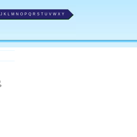
J
K
L
M
N
O
P
Q
R
S
T
U
V
W
X
Y
s
e