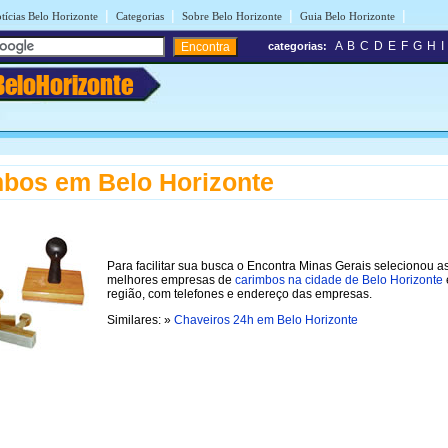
|
|
|
|
tícias Belo Horizonte
Categorias
Sobre Belo Horizonte
Guia Belo Horizonte
A
B
C
D
E
F
G
H
I
categorias:
BeloHorizonte
bos em Belo Horizonte
Para facilitar sua busca o Encontra Minas Gerais selecionou a
melhores empresas de
carimbos na cidade de Belo Horizonte
região, com telefones e endereço das empresas.
Similares: »
Chaveiros 24h em Belo Horizonte