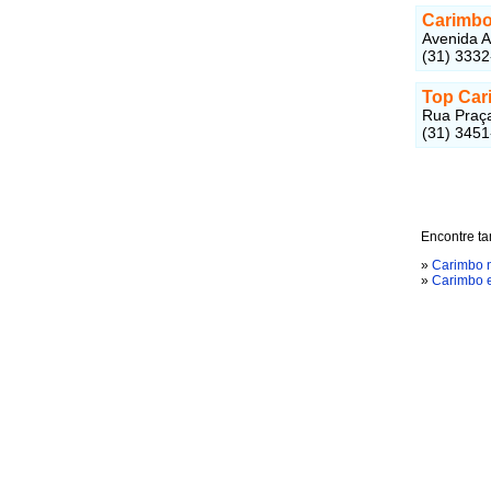
Carimbo
Avenida A
(31) 333
Top Car
Rua Praça
(31) 345
Encontre t
»
Carimbo n
»
Carimbo 