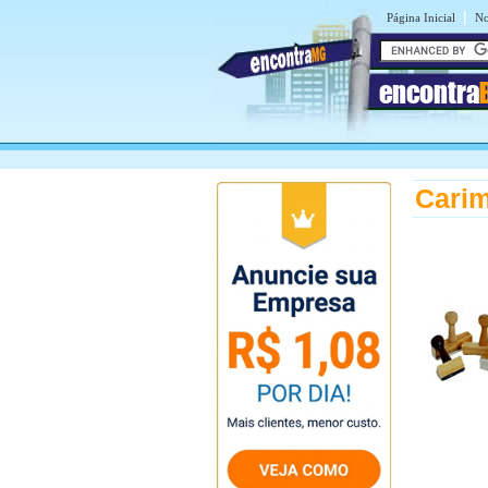
|
Página Inicial
No
encontra
Carim