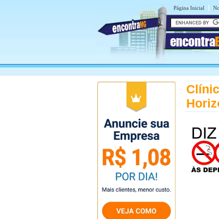
|
Página Inicial
No
encontra
Clíni
Horiz