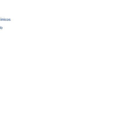
ímicos
lo