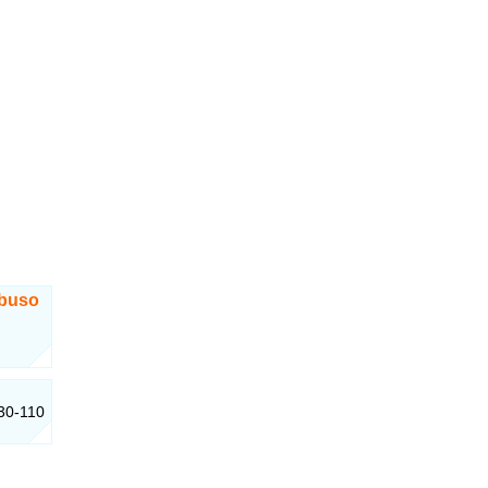
Abuso
130-110