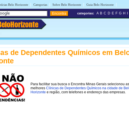
|
|
|
|
tícias Belo Horizonte
Categorias
Sobre Belo Horizonte
Guia Belo Horizonte
A
B
C
D
E
F
G
H
I
categorias:
BeloHorizonte
cas de Dependentes Químicos em Bel
onte
Para facilitar sua busca o Encontra Minas Gerais selecionou a
melhores
Clínicas de Dependentes Químicos na cidade de Be
Horizonte
e região, com telefones e endereço das empresas.