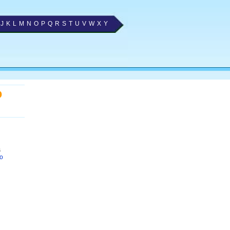
J
K
L
M
N
O
P
Q
R
S
T
U
V
W
X
Y
o
s
lo