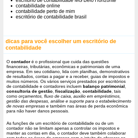
escritório de contabilidade MG Belo Horizonte
contabilidade online
contabilidade perto de mim
escritório de contabilidade brasil
dicas para você escolher um escritório de
contabilidade
O
contador
é o profissional que cuida das questões
financeiras, tributárias, econômicas e patrimoniais de uma
empresa. Em seu cotidiano, lida com planilhas, demonstrativos
de resultados, contas a pagar e a receber, guias de impostos e
muitos números. Os vários serviços prestados por escritórios
de contabilidade e contadores incluem
balanço patrimonial
,
consultoria de gestão
,
fiscalização
,
contabilidade
, tais
como
orçamentos, fluxo de caixa, auxilio em empréstimos,
gestão das despesas, análise e suporte para o estabelecimento
de novas empresas
e também nas áreas de perda econômica
para não haver danos pessoais.
As funções de um escritório de contabilidade ou de um
contador não se limitam apenas a controlar os impostos e
manter as contas em dia, o contador deve também colaborar
com todas as áreas da empresa com o intuito de oferecer as