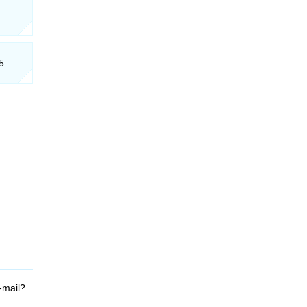
5
-mail?