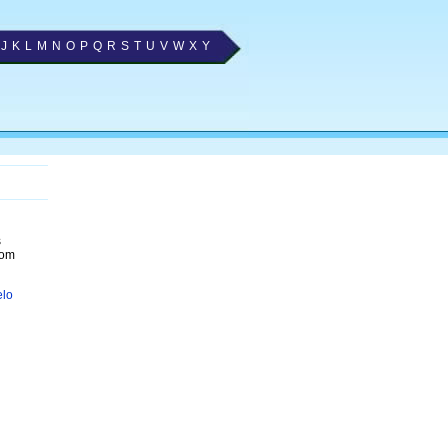
J
K
L
M
N
O
P
Q
R
S
T
U
V
W
X
Y
s
com
elo