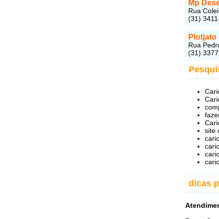
Mp Dese
Rua Colei
(31) 3411
Plotjat
Rua Pedro
(31) 337
Pesqui
Cari
Cari
comp
faze
Cari
site
cari
cari
cari
cari
dicas 
Atendimen