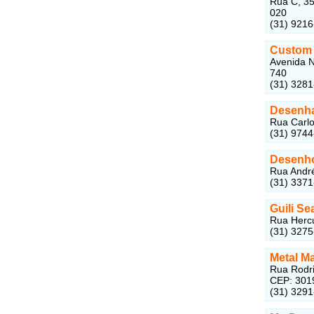
Rua C, 35
020
(31) 921
Custom 
Avenida N
740
(31) 328
Desenha
Rua Carlo
(31) 974
Desenho 
Rua André
(31) 337
Guili S
Rua Hercu
(31) 327
Metal M
Rua Rodri
CEP: 301
(31) 329