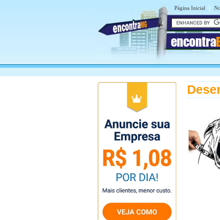
|
Página Inicial
No
encontra
Desen