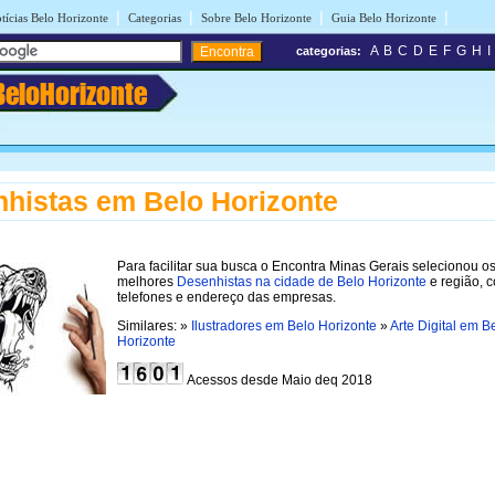
|
|
|
|
tícias Belo Horizonte
Categorias
Sobre Belo Horizonte
Guia Belo Horizonte
A
B
C
D
E
F
G
H
I
categorias:
BeloHorizonte
histas em Belo Horizonte
Para facilitar sua busca o Encontra Minas Gerais selecionou o
melhores
Desenhistas na cidade de Belo Horizonte
e região, 
telefones e endereço das empresas.
Similares: »
Ilustradores em Belo Horizonte
»
Arte Digital em B
Horizonte
Acessos desde Maio deq 2018