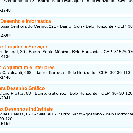
 - Apartamento 12 - Bairro: Padre Eustáquio - Belo Horizonte - CEP: 3
6-1740
Desenho e Informática
ossa Senhora do Carmo, 221 - Bairro: Sion - Belo Horizonte - CEP: 3
1-4599
r Projetos e Serviços
s de Laet, 30 - Bairro: Santa Mônica - Belo Horizonte - CEP: 31525-07
4-4136
Arquitetura e Interiores
 Cavalcanti, 669 - Bairro: Barroca - Belo Horizonte - CEP: 30430-110
1-1440
eara Desenho Gráfico
lano Freitas, 58 - Bairro: Gutierrez - Belo Horizonte - CEP: 30430-120
5-2041
ax Desenhos Indústriais
gues Caldas, 670 - Sala 301 - Bairro: Santo Agostinho - Belo Horizonte
90-120
1-5152