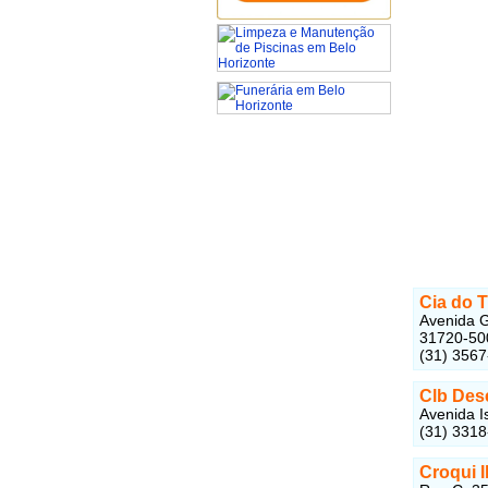
Cia do 
Avenida G
31720-50
(31) 356
Clb Des
Avenida I
(31) 331
Croqui I