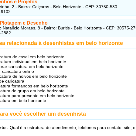
nhos e Projetos
rinha, 2 - Bairro: Caiçaras - Belo Horizonte - CEP: 30750-530
-9102
o Plotagem e Desenho
 Natalício Moraes, 8 - Bairro: Buritis - Belo Horizonte - CEP: 30575-27
7-2882
sa relacionada á desenhistas em belo horizonte
catura de casal em belo horizonte
catura individual em belo horizonte
rar caricatura em belo horizonte
r caricatura online
catura de noivos em belo horizonte
 de caricatura
catura formandos em belo horizonte
catura de grupo em belo horizonte
catura para presente em belo horizonte
catura em belo horizonte
para você escolher um desenhista
to -
Qual é a estrutura de atendimento, telefones para contato, site, e