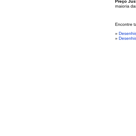
Preço Jus
maioria da
Encontre t
»
Desenhis
»
Desenhis