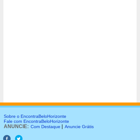
Sobre o EncontraBeloHorizonte
Fale com EncontraBeloHorizonte
ANUNCIE:
|
Com Destaque
Anuncie Grátis