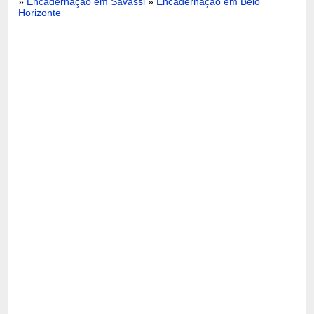
»
Encadernação em Savassi
»
Encadernação em Belo
Horizonte