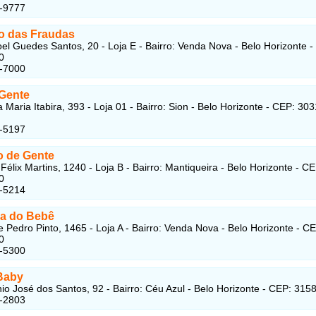
2-9777
o das Fraudas
l Guedes Santos, 20 - Loja E - Bairro: Venda Nova - Belo Horizonte -
0
3-7000
 Gente
 Maria Itabira, 393 - Loja 01 - Bairro: Sion - Belo Horizonte - CEP: 30
1-5197
o de Gente
Félix Martins, 1240 - Loja B - Bairro: Mantiqueira - Belo Horizonte - CE
0
9-5214
a do Bebê
 Pedro Pinto, 1465 - Loja A - Bairro: Venda Nova - Belo Horizonte - C
0
1-5300
Baby
io José dos Santos, 92 - Bairro: Céu Azul - Belo Horizonte - CEP: 315
6-2803