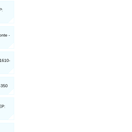
P:
onte -
31610-
2-350
EP: