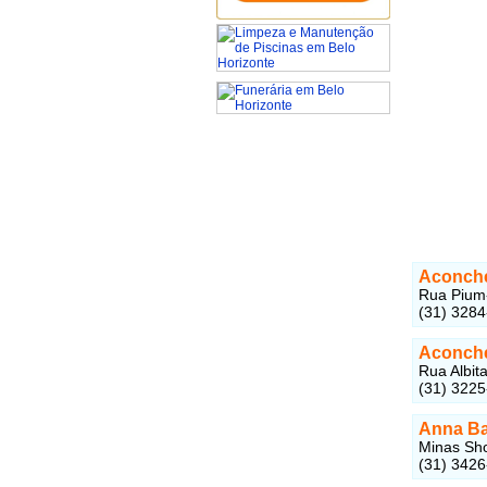
Aconche
Rua Pium-
(31) 328
Aconche
Rua Albit
(31) 322
Anna Ba
Minas Sho
(31) 342