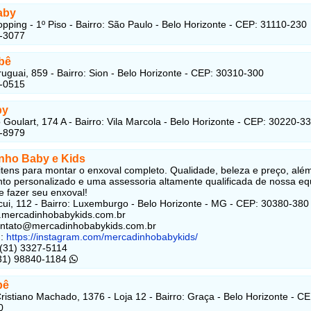
aby
pping - 1º Piso - Bairro: São Paulo - Belo Horizonte - CEP: 31110-230
6-3077
bê
uguai, 859 - Bairro: Sion - Belo Horizonte - CEP: 30310-300
5-0515
by
o Goulart, 174 A - Bairro: Vila Marcola - Belo Horizonte - CEP: 30220-3
1-8979
nho Baby e Kids
itens para montar o enxoval completo. Qualidade, beleza e preço, alé
to personalizado e uma assessoria altamente qualificada de nossa eq
e fazer seu enxoval!
ui, 112 - Bairro: Luxemburgo - Belo Horizonte - MG - CEP: 30380-380
.mercadinhobabykids.com.br
ntato@mercadinhobabykids.com.br
m:
https://instagram.com/mercadinhobabykids/
 (31) 3327-5114
(31) 98840-1184
bê
ristiano Machado, 1376 - Loja 12 - Bairro: Graça - Belo Horizonte - CE
0