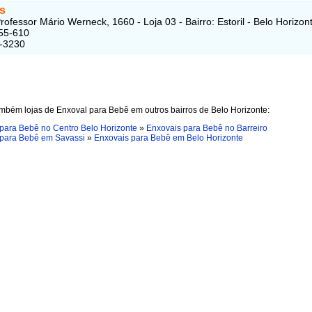
ds
ofessor Mário Werneck, 1660 - Loja 03 - Bairro: Estoril - Belo Horizont
55-610
7-3230
mbém lojas de Enxoval para Bebê em outros bairros de Belo Horizonte:
para Bebê no Centro Belo Horizonte
»
Enxovais para Bebê no Barreiro
 para Bebê em Savassi
»
Enxovais para Bebê em Belo Horizonte