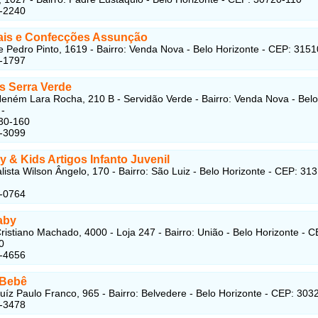
5-2240
is e Confecções Assunção
 Pedro Pinto, 1619 - Bairro: Venda Nova - Belo Horizonte - CEP: 315
7-1797
s Serra Verde
eném Lara Rocha, 210 B - Servidão Verde - Bairro: Venda Nova - Belo
 -
30-160
5-3099
 & Kids Artigos Infanto Juvenil
lista Wilson Ângelo, 170 - Bairro: São Luiz - Belo Horizonte - CEP: 31
7-0764
aby
ristiano Machado, 4000 - Loja 247 - Bairro: União - Belo Horizonte - C
0
6-4656
 Bebê
uíz Paulo Franco, 965 - Bairro: Belvedere - Belo Horizonte - CEP: 303
6-3478