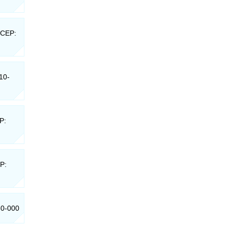
 CEP:
310-
P:
EP:
80-000