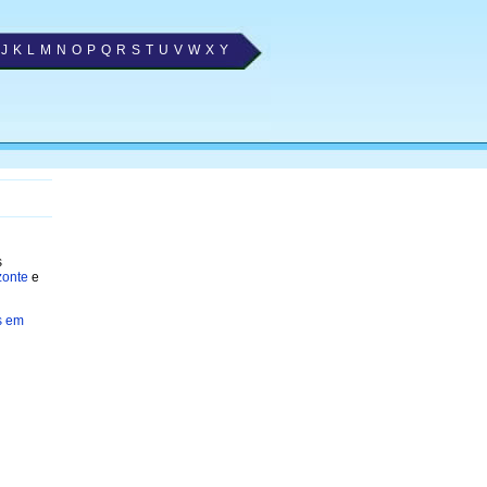
J
K
L
M
N
O
P
Q
R
S
T
U
V
W
X
Y
s
zonte
e
s em