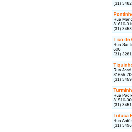
(31) 348
Pontinh
Rua Manoe
31610-01
(31) 345
Tico de
Rua Santa
600
(31) 328
Tiquinh
Rua José 
31655-70
(31) 345
Turminh
Rua Padre
31510-00
(31) 345
Tutuca 
Rua Antôn
(31) 349