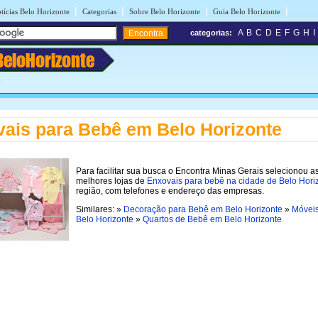
|
|
|
|
tícias Belo Horizonte
Categorias
Sobre Belo Horizonte
Guia Belo Horizonte
A
B
C
D
E
F
G
H
I
categorias:
BeloHorizonte
ais para Bebê em Belo Horizonte
Para facilitar sua busca o Encontra Minas Gerais selecionou a
melhores lojas de
Enxovais para bebê na cidade de Belo Hori
região, com telefones e endereço das empresas.
Similares: »
Decoração para Bebê em Belo Horizonte
»
Móvei
Belo Horizonte
»
Quartos de Bebê em Belo Horizonte