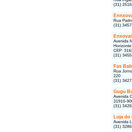
(31) 251
Ennxova
Rua Padre
(31) 345
Enxovai
Avenida N
Horizonte
CEP: 316
(31) 345
Fas Baby
Rua Jorna
220
(31) 342
Gugu B
Avenida C
31910-90
(31) 342
Loja do
Avenida L
(31) 328