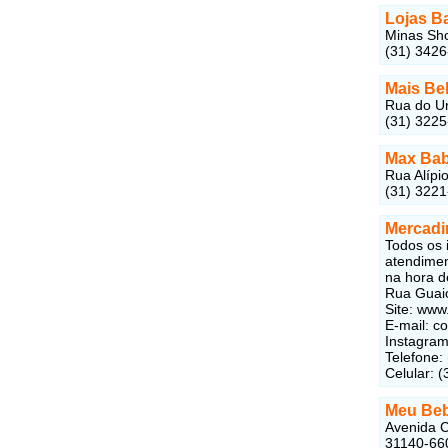
Lojas B
Minas Sho
(31) 342
Mais Be
Rua do Ur
(31) 322
Max Ba
Rua Alípi
(31) 322
Mercadi
Todos os 
atendimen
na hora d
Rua Guaic
Site: www
E-mail:
co
Instagra
Telefone:
Celular: 
Meu Be
Avenida C
31140-66