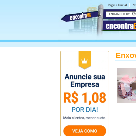
|
Página Inicial
No
encontra
Enxov