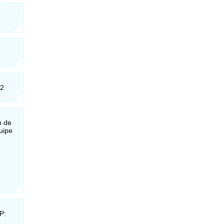
32
m de
uipe
P: