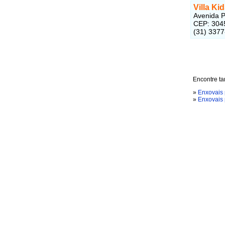
Villa Ki
Avenida Pr
CEP: 304
(31) 337
Encontre ta
»
Enxovais 
»
Enxovais