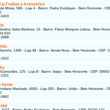
Cia Fraldas e Acessórios
de Minas, 565 - Loja 4 - Bairro: Padre Eustáquio - Belo Horizonte - CE
0
2-5419
ds
estino Sales Barbosa, 15 - Bairro: Flávio Marques Lisboa - Belo Horiz
24-010
1-2898
rido
ilarinho, 1300 - Loja 48 - Bairro: Venda Nova - Belo Horizonte - CEP: 
1-1622
aby
 Guimarães, 125 - Loja B - Bairro: Itaipu - Belo Horizonte - CEP: 3069
5-1251
e Gente
ristiano Machado, 4000 - Loja 283 - Bairro: União - Belo Horizonte - C
0
6-5862
Bebê
, 1027 - Bairro: Padre Eustáquio - Belo Horizonte - CEP: 30720-110