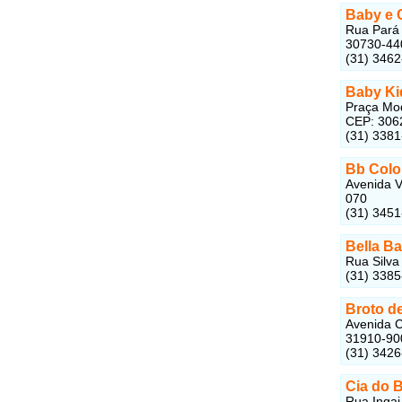
Baby e 
Rua Pará 
30730-44
(31) 346
Baby Ki
Praça Mod
CEP: 306
(31) 338
Bb Colo
Avenida V
070
(31) 345
Bella B
Rua Silva
(31) 338
Broto d
Avenida C
31910-90
(31) 342
Cia do 
Rua Ingai