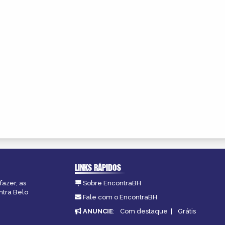
LINKS RÁPIDOS
fazer, as
Sobre EncontraBH
ntra Belo
Fale com o EncontraBH
ANUNCIE
:
Com destaque
|
Grátis