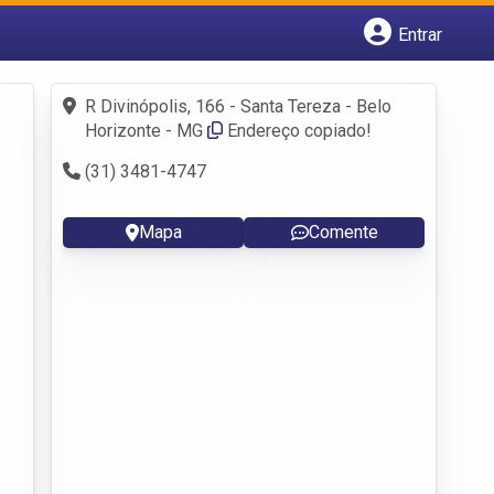
Entrar
Cadastrar empresa
Fazer login
R Divinópolis, 166 - Santa Tereza - Belo
Criar conta
Horizonte - MG
Endereço copiado!
(31) 3481-4747
Mapa
Comente