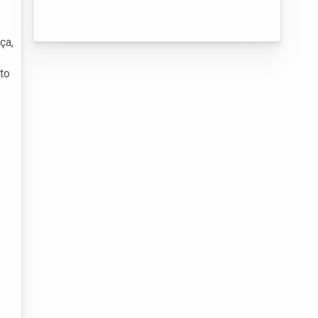
ça,
to