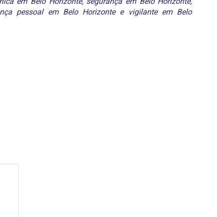
ônica em Belo Horizonte
,
segurança em Belo Horizonte
,
ança pessoal em Belo Horizonte
e
vigilante em Belo