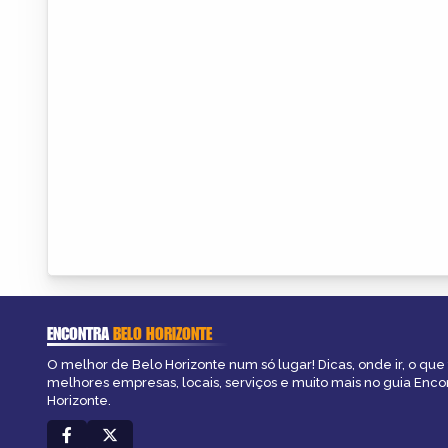
ENCONTRA
BELO HORIZONTE
O melhor de Belo Horizonte num só lugar! Dicas, onde ir, o que 
melhores empresas, locais, serviços e muito mais no guia Enco
Horizonte.