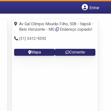
Entrar
Cadastrar empresa
Fazer login
Av Gal Olímpio Mourão Filho, 508 - Itapoã -
Criar conta
Belo Horizonte - MG
Endereço copiado!
(31) 3412-9392
Mapa
Comente