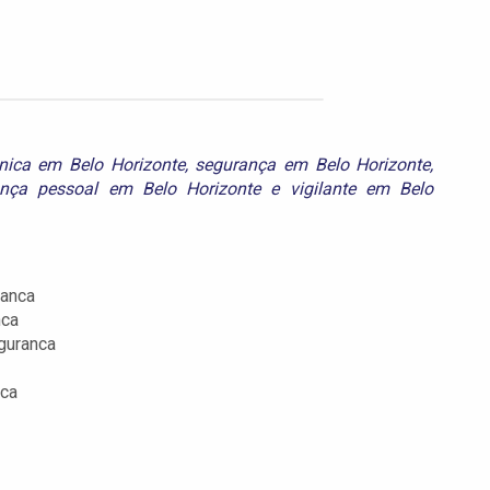
ônica em Belo Horizonte
,
segurança em Belo Horizonte
,
ança pessoal em Belo Horizonte
e
vigilante em Belo
ranca
nca
guranca
nca