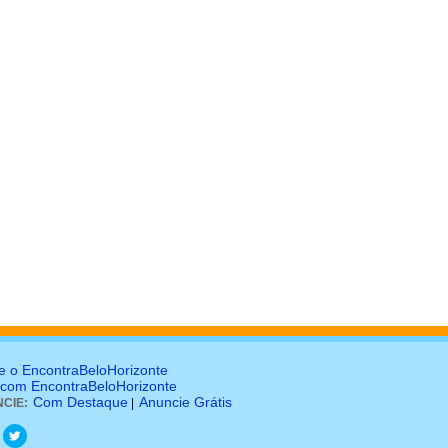
e o EncontraBeloHorizonte
 com EncontraBeloHorizonte
Com Destaque
Anuncie Grátis
CIE:
|