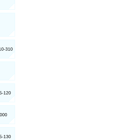
310-310
65-120
-000
65-130