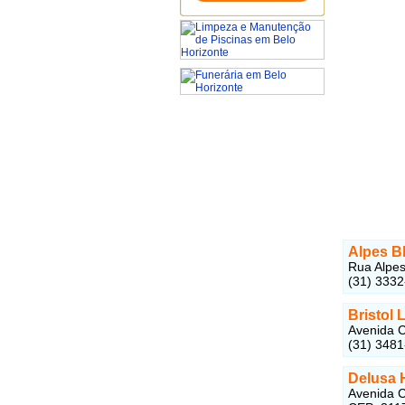
Alpes B
Rua Alpes
(31) 333
Bristol 
Avenida C
(31) 348
Delusa 
Avenida C