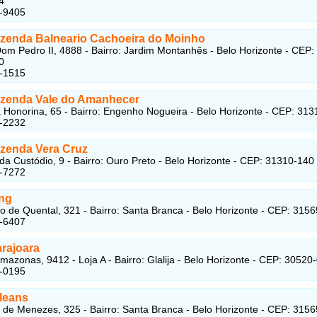
4
2-9405
azenda Balneario Cachoeira do Moinho
om Pedro II, 4888 - Bairro: Jardim Montanhês - Belo Horizonte - CEP:
0
4-1515
azenda Vale do Amanhecer
Honorina, 65 - Bairro: Engenho Nogueira - Belo Horizonte - CEP: 31
6-2232
azenda Vera Cruz
a Custódio, 9 - Bairro: Ouro Preto - Belo Horizonte - CEP: 31310-140
7-7272
ing
o de Quental, 321 - Bairro: Santa Branca - Belo Horizonte - CEP: 315
1-6407
arajoara
mazonas, 9412 - Loja A - Bairro: Glalija - Belo Horizonte - CEP: 30520
3-0195
rleans
 de Menezes, 325 - Bairro: Santa Branca - Belo Horizonte - CEP: 315