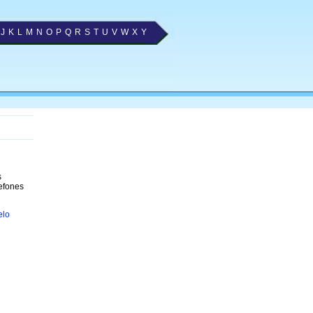
J
K
L
M
N
O
P
Q
R
S
T
U
V
W
X
Y
s
lefones
elo