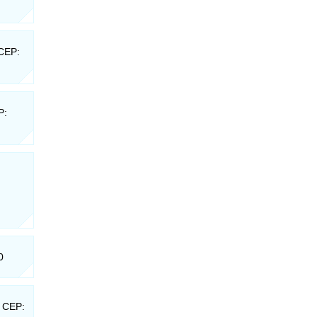
 CEP:
P:
0
- CEP: