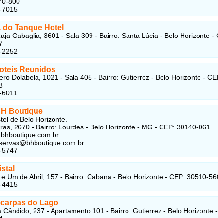
70-800
4-7015
 do Tanque Hotel
aja Gabaglia, 3601 - Sala 309 - Bairro: Santa Lúcia - Belo Horizonte -
7
7-2252
oteis Reunidos
ro Dolabela, 1021 - Sala 405 - Bairro: Gutierrez - Belo Horizonte - CE
8
-6011
BH Boutique
tel de Belo Horizonte.
ras, 2670 - Bairro: Lourdes - Belo Horizonte - MG - CEP: 30140-061
.bhboutique.com.br
servas@bhboutique.com.br
5-5747
istal
 e Um de Abril, 157 - Bairro: Cabana - Belo Horizonte - CEP: 30510-56
1-4415
scarpas do Lago
 Cândido, 237 - Apartamento 101 - Bairro: Gutierrez - Belo Horizonte 