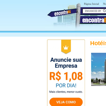
|
Página Inicial
No
encontra
Hotéi