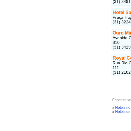
(31) 349
Hotel S
Praça Hug
(31) 322
Ouro Mi
Avenida C
810
(31) 342
Royal C
Rua Rio G
111
(31) 210
Encontre ta
»
Hotéis no
»
Hotéis em