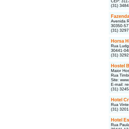
CEP: 311
(31) 348
Fazenda
Avenida R
30350-57
(31) 329
Horsa H
Rua Ludge
30441-04
(31) 3292
Hostel 
Maior Hos
Rua Timbi
Site: www
E-mail:
re
(31) 324
Hotel Cr
Rua Vinte
(31) 320
Hotel E
Rua Paula