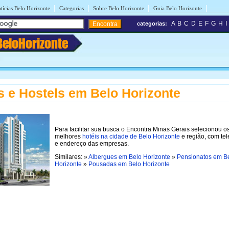
|
|
|
|
tícias Belo Horizonte
Categorias
Sobre Belo Horizonte
Guia Belo Horizonte
A
B
C
D
E
F
G
H
I
categorias:
BeloHorizonte
s e Hostels em Belo Horizonte
Para facilitar sua busca o Encontra Minas Gerais selecionou o
melhores
hotéis na cidade de Belo Horizonte
e região, com te
e endereço das empresas.
Similares: »
Albergues em Belo Horizonte
»
Pensionatos em B
Horizonte
»
Pousadas em Belo Horizonte