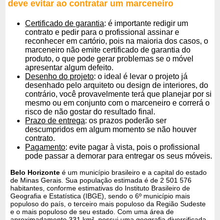
deve evitar ao contratar um marceneiro
Certificado de garantia
: é importante redigir um
contrato e pedir para o profissional assinar e
reconhecer em cartório, pois na maioria dos casos, o
marceneiro não emite certificado de garantia do
produto, o que pode gerar problemas se o móvel
apresentar algum defeito.
Desenho do projeto
: o ideal é levar o projeto já
desenhado pelo arquiteto ou design de interiores, do
contrário, você provavelmente terá que planejar por si
mesmo ou em conjunto com o marceneiro e correrá o
risco de não gostar do resultado final.
Prazo de entrega
: os prazos poderão ser
descumpridos em algum momento se não houver
contrato.
Pagamento
: evite pagar à vista, pois o profissional
pode passar a demorar para entregar os seus móveis.
Belo Horizonte
é um município brasileiro e a capital do estado
de Minas Gerais. Sua população estimada é de 2 501 576
habitantes, conforme estimativas do Instituto Brasileiro de
Geografia e Estatística (IBGE), sendo o 6º município mais
populoso do país, o terceiro mais populoso da Região Sudeste
e o mais populoso de seu estado. Com uma área de
aproximadamente 331 km², possui uma geografia diversificada,