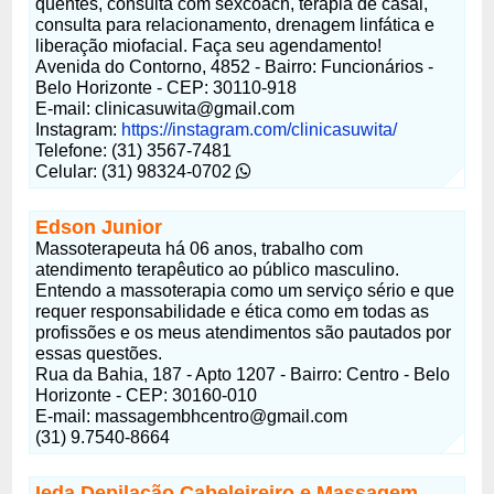
quentes, consulta com sexcoach, terapia de casal,
consulta para relacionamento, drenagem linfática e
liberação miofacial. Faça seu agendamento!
Avenida do Contorno, 4852 - Bairro: Funcionários -
Belo Horizonte - CEP: 30110-918
E-mail:
clinicasuwita@gmail.com
Instagram:
https://instagram.com/clinicasuwita/
Telefone: (31) 3567-7481
Celular: (31) 98324-0702
Edson Junior
Massoterapeuta há 06 anos, trabalho com
atendimento terapêutico ao público masculino.
Entendo a massoterapia como um serviço sério e que
requer responsabilidade e ética como em todas as
profissões e os meus atendimentos são pautados por
essas questões.
Rua da Bahia, 187 - Apto 1207 - Bairro: Centro - Belo
Horizonte - CEP: 30160-010
E-mail:
massagembhcentro@gmail.com
(31) 9.7540-8664
Ieda Depilação Cabeleireiro e Massagem