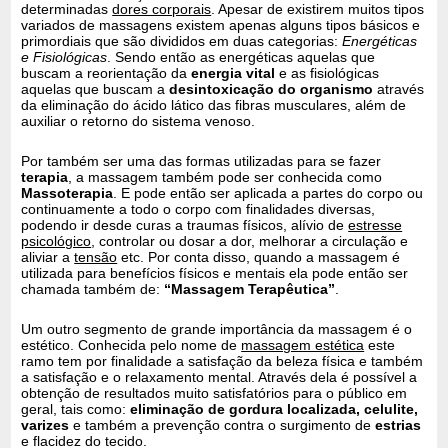
determinadas
dores corporais
. Apesar de existirem muitos tipos
variados de massagens existem apenas alguns tipos básicos e
primordiais que são divididos em duas categorias:
Energéticas
e Fisiológicas
. Sendo então as energéticas aquelas que
buscam a reorientação da
energia vital
e as fisiológicas
aquelas que buscam a
desintoxicação do organismo
através
da eliminação do ácido lático das fibras musculares, além de
auxiliar o retorno do sistema venoso.
Por também ser uma das formas utilizadas para se fazer
terapia
, a massagem também pode ser conhecida como
Massoterapia
. E pode então ser aplicada a partes do corpo ou
continuamente a todo o corpo com finalidades diversas,
podendo ir desde curas a traumas físicos, alívio de
estresse
psicológico
, controlar ou dosar a dor, melhorar a circulação e
aliviar a
tensão
etc. Por conta disso, quando a massagem é
utilizada para benefícios físicos e mentais ela pode então ser
chamada também de:
“Massagem Terapêutica”
.
Um outro segmento de grande importância da massagem é o
estético. Conhecida pelo nome de
massagem estética
este
ramo tem por finalidade a satisfação da beleza física e também
a satisfação e o relaxamento mental. Através dela é possível a
obtenção de resultados muito satisfatórios para o público em
geral, tais como:
eliminação de gordura localizada, celulite,
varizes
e também a prevenção contra o surgimento de
estrias
e flacidez do tecido.