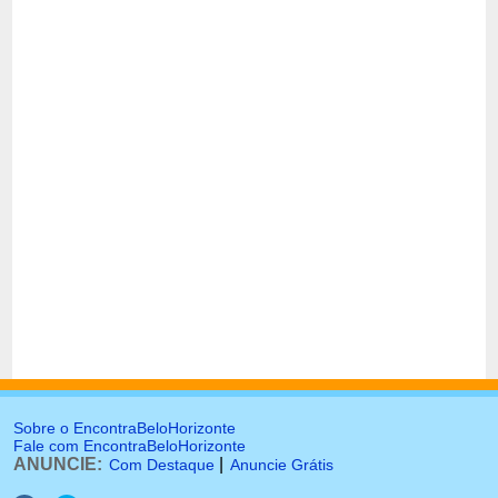
Sobre o EncontraBeloHorizonte
Fale com EncontraBeloHorizonte
ANUNCIE:
|
Com Destaque
Anuncie Grátis