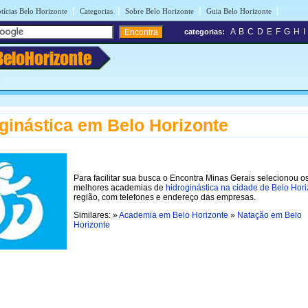
|
|
|
|
tícias Belo Horizonte
Categorias
Sobre Belo Horizonte
Guia Belo Horizonte
A
B
C
D
E
F
G
H
I
categorias:
BeloHorizonte
ginástica em Belo Horizonte
Para facilitar sua busca o Encontra Minas Gerais selecionou o
melhores academias de
hidroginástica na cidade de Belo Hor
região, com telefones e endereço das empresas.
Similares: »
Academia em Belo Horizonte
»
Natação em Belo
Horizonte