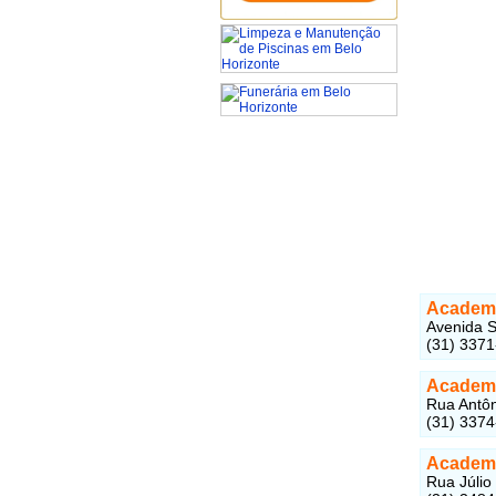
Academi
Avenida S
(31) 337
Academi
Rua Antôn
(31) 337
Academi
Rua Júlio