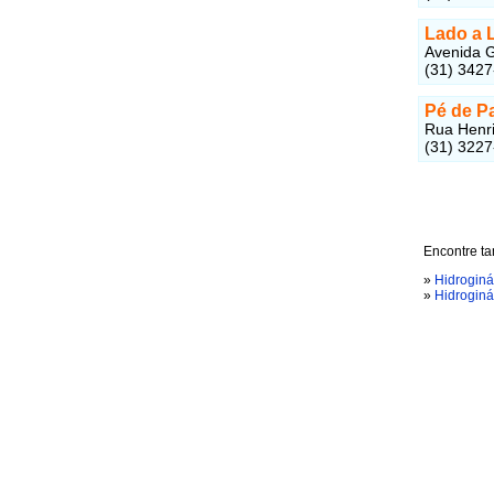
Lado a 
Avenida G
(31) 342
Pé de P
Rua Henri
(31) 322
Encontre ta
»
Hidroginá
»
Hidroginá