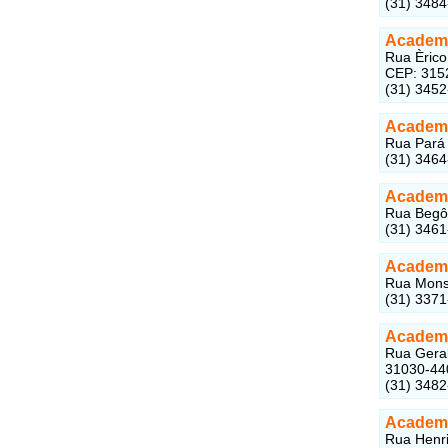
(31) 348
Academi
Rua Èrico
CEP: 315
(31) 345
Academi
Rua Pará 
(31) 346
Academi
Rua Begôn
(31) 346
Academi
Rua Monse
(31) 337
Academi
Rua Geral
31030-44
(31) 348
Academi
Rua Henri