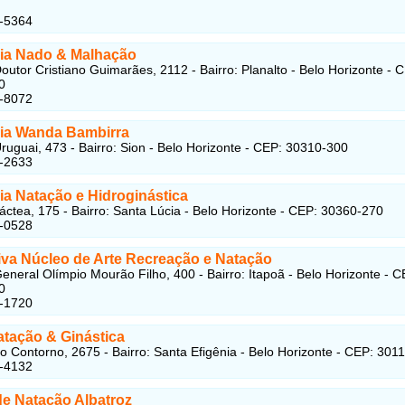
2-5364
a Nado & Malhação
outor Cristiano Guimarães, 2112 - Bairro: Planalto - Belo Horizonte - 
0
1-8072
a Wanda Bambirra
ruguai, 473 - Bairro: Sion - Belo Horizonte - CEP: 30310-300
1-2633
ia Natação e Hidroginástica
áctea, 175 - Bairro: Santa Lúcia - Belo Horizonte - CEP: 30360-270
6-0528
tiva Núcleo de Arte Recreação e Natação
eneral Olímpio Mourão Filho, 400 - Bairro: Itapoã - Belo Horizonte - C
0
5-1720
atação & Ginástica
o Contorno, 2675 - Bairro: Santa Efigênia - Belo Horizonte - CEP: 301
1-4132
de Natação Albatroz