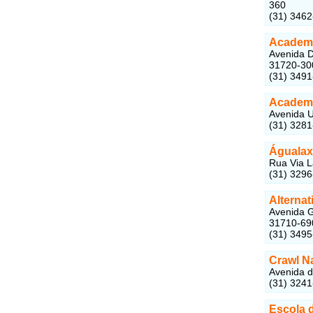
360
(31) 346
Academi
Avenida D
31720-30
(31) 349
Academi
Avenida U
(31) 328
Águalax
Rua Via L
(31) 329
Alterna
Avenida G
31710-69
(31) 349
Crawl N
Avenida d
(31) 324
Escola 