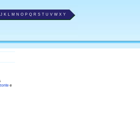
J
K
L
M
N
O
P
Q
R
S
T
U
V
W
X
Y
s
izonte
e