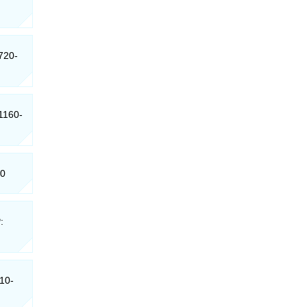
720-
31160-
50
:
310-