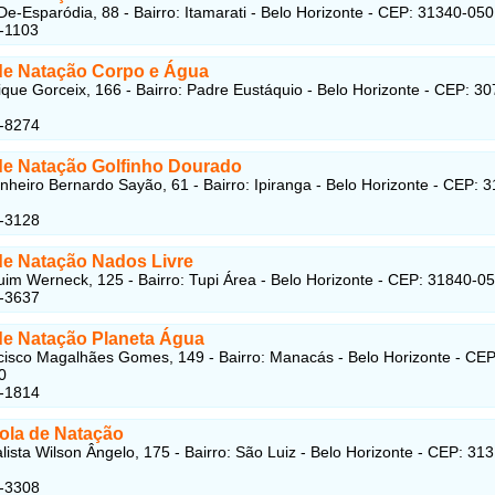
De-Esparódia, 88 - Bairro: Itamarati - Belo Horizonte - CEP: 31340-050
-1103
de Natação Corpo e Água
que Gorceix, 166 - Bairro: Padre Eustáquio - Belo Horizonte - CEP: 30
4-8274
de Natação Golfinho Dourado
heiro Bernardo Sayão, 61 - Bairro: Ipiranga - Belo Horizonte - CEP: 
6-3128
de Natação Nados Livre
im Werneck, 125 - Bairro: Tupi Área - Belo Horizonte - CEP: 31840-0
6-3637
de Natação Planeta Água
isco Magalhães Gomes, 149 - Bairro: Manacás - Belo Horizonte - CEP
0
8-1814
ola de Natação
lista Wilson Ângelo, 175 - Bairro: São Luiz - Belo Horizonte - CEP: 31
1-3308