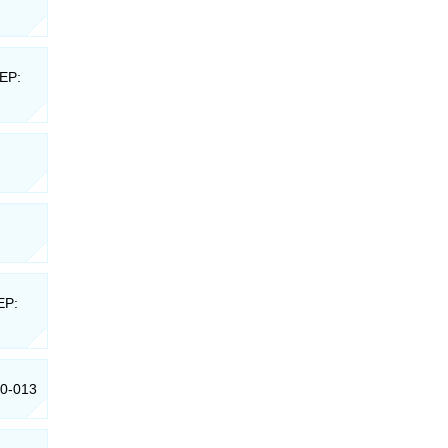
CEP:
EP:
10-013