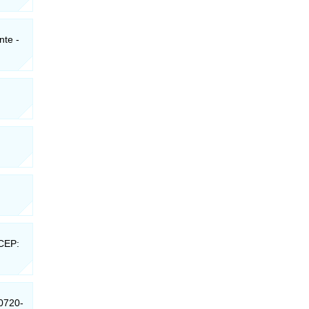
nte -
 CEP:
30720-