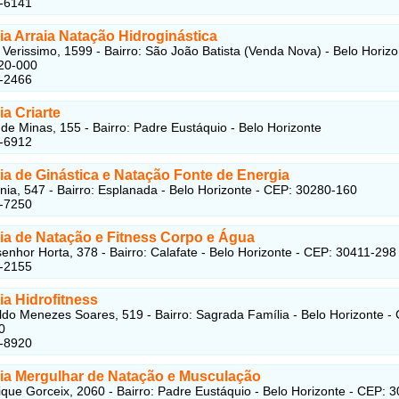
4-6141
a Arraia Natação Hidroginástica
 Verissimo, 1599 - Bairro: São João Batista (Venda Nova) - Belo Horizo
20-000
2-2466
a Criarte
de Minas, 155 - Bairro: Padre Eustáquio - Belo Horizonte
4-6912
a de Ginástica e Natação Fonte de Energia
ia, 547 - Bairro: Esplanada - Belo Horizonte - CEP: 30280-160
1-7250
a de Natação e Fitness Corpo e Água
nhor Horta, 378 - Bairro: Calafate - Belo Horizonte - CEP: 30411-298
1-2155
a Hidrofitness
do Menezes Soares, 519 - Bairro: Sagrada Família - Belo Horizonte -
0
2-8920
a Mergulhar de Natação e Musculação
que Gorceix, 2060 - Bairro: Padre Eustáquio - Belo Horizonte - CEP: 