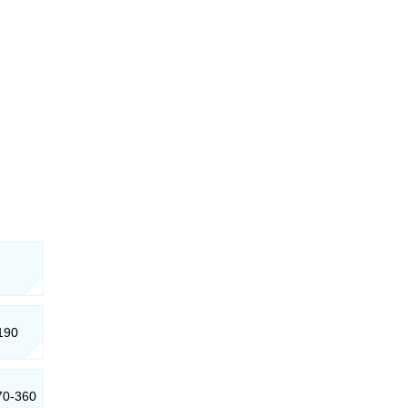
-190
170-360