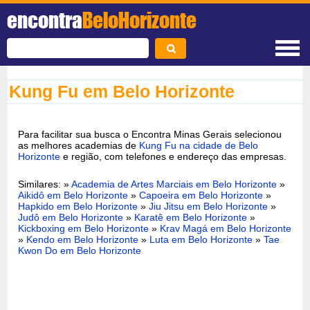
encontra
BeloHorizonte
Kung Fu em Belo Horizonte
Para facilitar sua busca o Encontra Minas Gerais selecionou
as melhores academias de
Kung Fu na cidade de Belo
Horizonte
e região, com telefones e endereço das empresas.
Similares: »
Academia de Artes Marciais em Belo Horizonte
»
Aikidô em Belo Horizonte
»
Capoeira em Belo Horizonte
»
Hapkido em Belo Horizonte
»
Jiu Jitsu em Belo Horizonte
»
Judô em Belo Horizonte
»
Karatê em Belo Horizonte
»
Kickboxing em Belo Horizonte
»
Krav Magá em Belo Horizonte
»
Kendo em Belo Horizonte
»
Luta em Belo Horizonte
»
Tae
Kwon Do em Belo Horizonte