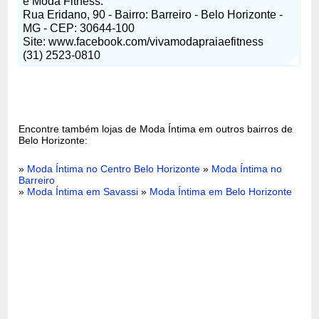
e Moda Fitness.
Rua Eridano, 90 - Bairro: Barreiro - Belo Horizonte -
MG - CEP: 30644-100
Site: www.facebook.com/vivamodapraiaefitness
(31) 2523-0810
Encontre também lojas de Moda Íntima em outros bairros de
Belo Horizonte:
»
Moda Íntima no Centro Belo Horizonte
»
Moda Íntima no
Barreiro
»
Moda Íntima em Savassi
»
Moda Íntima em Belo Horizonte