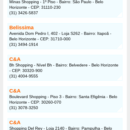
Minas Shopping - 1º Piso - Bairro: São Paulo - Belo
Horizonte - CEP: 31110-230
(31) 3426-5837
Belissima
Avenida Dom Pedro I, 402 - Loja S262 - Bairro: Itapoã -
Belo Horizonte - CEP: 31710-000
(31) 3494-1914
C&A
Bh Shopping - Nível Bh - Bairro: Belvedere - Belo Horizonte
- CEP: 30320-900
(31) 4004-9555
C&A
Boulevard Shopping - Piso 3 - Bairro: Santa Efigênia - Belo
Horizonte - CEP: 30260-070
(31) 3078-3250
C&A
Shopping Del Rey - Loja 2140 - Bairro: Pampulha - Belo