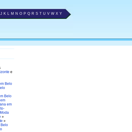
J
K
L
M
N
O
P
Q
R
S
T
U
V
W
X
Y
s
izonte
e
em Belo
elo
em Belo
 em
iana em
to-
Moda
e
»
te
»
 Belo
lo