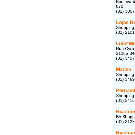
Boulevard
070
(31) 305
Lojas R
Shopping 
(31) 210
Luint M
Rua Cyro 
31255-84
(31) 349
Marisa
Shopping 
(31) 346
Pernam
Shopping 
(31) 341
Riachue
Bh Shoppi
(31) 212
Riachue