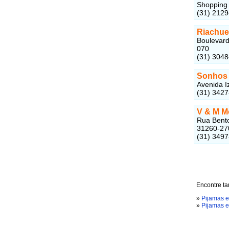
Shopping 
(31) 212
Riachue
Boulevard
070
(31) 304
Sonhos 
Avenida I
(31) 342
V & M M
Rua Bento
31260-27
(31) 349
Encontre ta
»
Pijamas e
»
Pijamas 