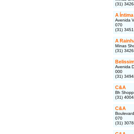
(31) 342
A Íntima
Avenida V
070
(31) 345
A Rainh
Minas Sho
(31) 342
Belissi
Avenida D
000
(31) 349
C&A
Bh Shoppi
(31) 400
C&A
Boulevard
070
(31) 307