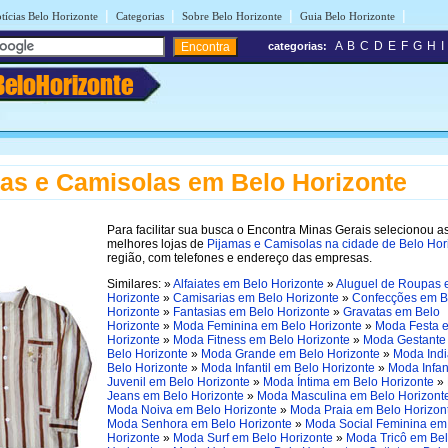
|
|
|
|
tícias Belo Horizonte
Categorias
Sobre Belo Horizonte
Guia Belo Horizonte
A
B
C
D
E
F
G
H
I
categorias:
BeloHorizonte
as e Camisolas em Belo Horizonte
Para facilitar sua busca o Encontra Minas Gerais selecionou a
melhores lojas de
Pijamas e Camisolas na cidade de Belo Hor
região, com telefones e endereço das empresas.
Similares: »
Alfaiates em Belo Horizonte
»
Aluguel de Roupas 
Horizonte
»
Camisarias em Belo Horizonte
»
Confecções em B
Horizonte
»
Fantasias em Belo Horizonte
»
Gravatas em Belo
Horizonte
»
Moda Feminina em Belo Horizonte
»
Moda Festa 
Horizonte
»
Moda Fitness em Belo Horizonte
»
Moda Gestante
Belo Horizonte
»
Moda Grande em Belo Horizonte
»
Moda Ind
Belo Horizonte
»
Moda Infantil em Belo Horizonte
»
Moda Infan
Juvenil em Belo Horizonte
»
Moda Íntima em Belo Horizonte
»
Jeans em Belo Horizonte
»
Moda Masculina em Belo Horizont
Moda Noiva em Belo Horizonte
»
Moda Praia em Belo Horizon
Moda Senhora em Belo Horizonte
»
Moda Social Feminina em
Horizonte
»
Moda Surf em Belo Horizonte
»
Moda Tricô em Be