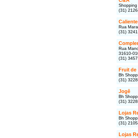
C&A
Shopping 
(31) 212
Calient
Rua Maran
(31) 324
Comple
Rua Manoe
31610-01
(31) 345
Fruit de
Bh Shoppi
(31) 322
Jogê
Bh Shoppi
(31) 322
Lojas R
Bh Shoppi
(31) 210
Lojas R