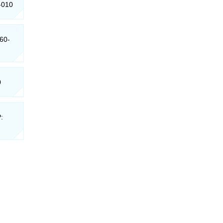
-010
260-
0
: