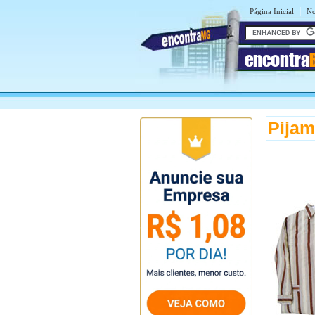
|
Página Inicial
No
encontra
Pijam