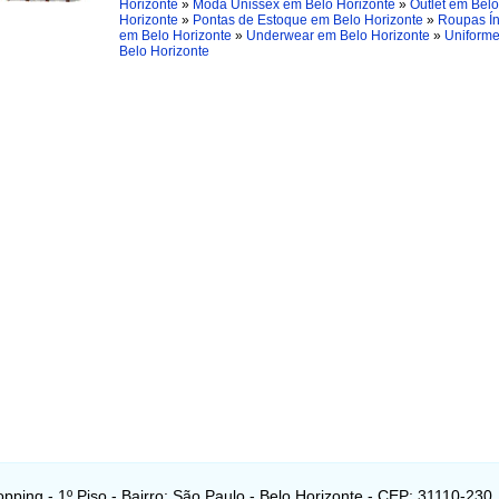
Horizonte
»
Moda Unissex em Belo Horizonte
»
Outlet em Belo
Horizonte
»
Pontas de Estoque em Belo Horizonte
»
Roupas Ín
em Belo Horizonte
»
Underwear em Belo Horizonte
»
Uniform
Belo Horizonte
pping - 1º Piso - Bairro: São Paulo - Belo Horizonte - CEP: 31110-230