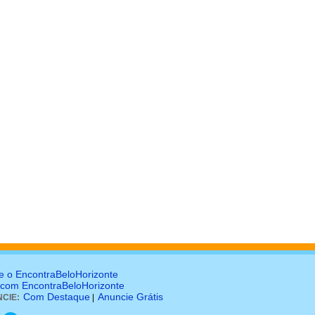
e o EncontraBeloHorizonte
 com EncontraBeloHorizonte
Com Destaque
Anuncie Grátis
CIE:
|