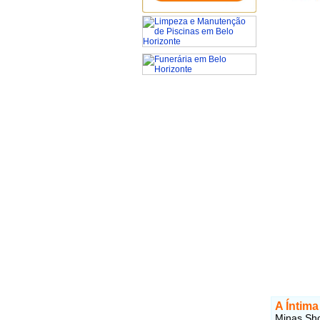
A Íntima
Minas Sho