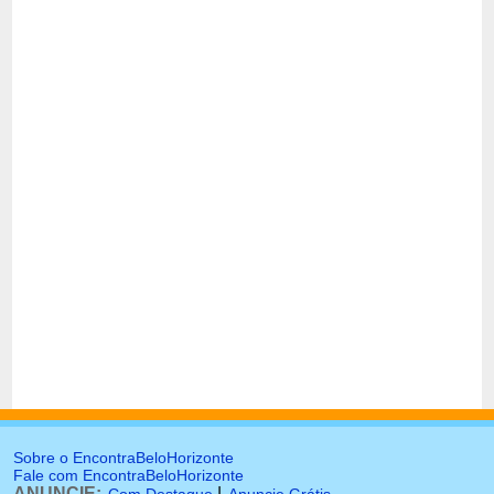
Sobre o EncontraBeloHorizonte
Fale com EncontraBeloHorizonte
ANUNCIE:
|